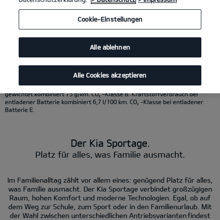
KI-generierter Inhalt.
Cookie-Einstellungen
Kia Sportage 1.6 T-GDI 48V AWD DCT
(Benzin/Automatik); 132 kW (180 PS):
Kraftstoffverbrauch kombiniert 7,8 l/100 km; CO
-Emissionen kombiniert
2
177 g/km. CO
-Klasse G.
2
Alle ablehnen
Kia Sportage Hybrid 1.6 T-GDI Hybrid AWD
(Benzin/Automatik); 176 kW (239
PS): Kraftstoffverbrauch kombiniert 6,5 l/100 km; CO
- Emissionen
2
kombiniert 147 g/km. CO
-Klasse E.
2
Kia Sportage Plug-in Hybrid 1.6 T-GDI AT AWD
(Benzin/Strom/Automatik);
Alle Cookies akzeptieren
212 kW (288 PS): Kraftstoffverbrauch gewichtet kombiniert 3,3 l/100 km;
Stromverbrauch gewichtet kombiniert 11,1 kWh/100 km; CO
-Emissionen
2
gewichtet kombiniert 75 g/km. CO
-Klasse B. Kraftstoffverbrauch bei
2
entladener Batterie kombiniert 6,7 l/100 km. CO
-Klasse bei entladener
2
Batterie E.
Der Kia Sportage.
Platz für alles, was Familie ausmacht.
Im Familienalltag zählt vor allem eines: genügend Platz für alles,
was Familie ausmacht. Der Kia Sportage verbindet großzügigen
Raum, hohen Komfort und moderne Technologien. Egal, ob auf
dem Weg zur Schule, zum Sport oder in den Familienurlaub. Mit
der Wahl zwischen unterschiedlichen Antriebsvarianten findest