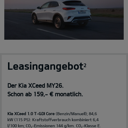
Leasingangebot
2
Der Kia XCeed MY26.
Schon ab 159,- € monatlich.
Kia XCeed 1.0 T-GDI Core
(Benzin/Manuell); 84,6
kW (115 PS): Kraftstoffverbrauch kombiniert 6,4
l/100 km; CO
-Emissionen 144 g/km. CO
-Klasse E.
2
2