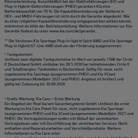
Kilometerleistung. Ausschließlich bei den Elektrofahrzeugen (EV) und
Plug-in Hybrid-Elektrofahrzeugen (PHEV) garantiert Kia eine
Batteriekapazität von 70 %. Die Kapazitätsminderung der Batterie in
HEV- und MHEV-Fahrzeugen ist nicht durch die Garantie abgedeckt. Wie
du einer möglichen Kapazitätsminderung entgegenwirken wirken kannst,
entnimmst du bitte der Betriebsanleitung. Weitere Informationen zur Kia-
Garantie findest du unter
www.kia.com/de/garantie.
** Die Versionen Kia Sportage Plug-in Hybrid Spirit AWD und Kia Sportage
Plug-in Hybrid GT-Line AWD sind von der Förderung ausgenommen.
Tankgutschein
3
Umfasst zwei digitale Tankgutscheine im Wert von jeweils 150€ der Circle
K Deutschland GmbH, einlösbar bis 28.5.2030 bei teilnehmenden Circle K
und TotalEnergies-Tankstellen in Deutschland. Gültig für neue, nicht
zugelassene Kia Sportage (ausgenommen PHEV) und Kia XCeed
(ausgenommen Modelljahr 2027 und PHEV). Angebot ist limitiert und
gültig bei Zulassung bis 30.09.2026.
Gratis-Wartung: Kia Care – Erste Wartung
4
Ein Angebot der Real Garant Garantiesysteme GmbH. Umfasst die erste
Wartung im Kia Care Paket für neue, nicht zugelassene Kia Sportage
(ausgenommen PHEV) und Kia XCeed (ausgenommen Modelljahr 2027 und
PHEV). Die Vertragsleistungen enden mit Ablauf der vereinbarten
Vertragsdauer oder mit Durchführung der vereinbarten Services. Nicht
enthalten sind Reparaturarbeiten und Verschleißprodukte. Weitere
Informationen zu Kia Care unter
www.kia.com/de/service/serviceangebote/kia-care/.
Angebot ist limitiert